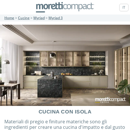
IT
Home
>
Cucine
>
Myriad
>
Myriad 3
CUCINA CON ISOLA
Materiali di pregio e finiture materiche sono gli
ingredienti per creare una cucina d'impatto e dal gusto