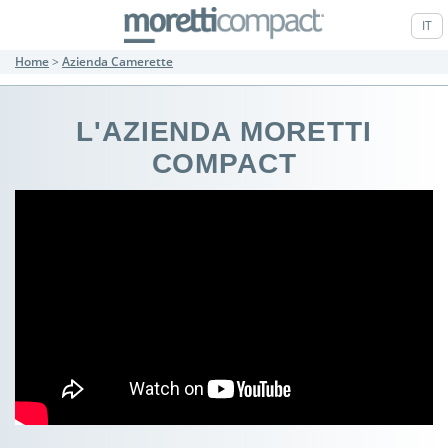
IT
Home
>
Azienda Camerette
L'AZIENDA MORETTI
COMPACT