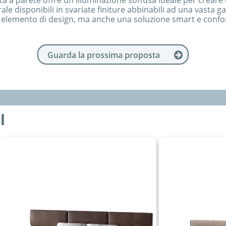
a a parete offre un'illuminazione soffusa ideale per creare 
 disponibili in svariate finiture abbinabili ad una vasta gam
n elemento di design, ma anche una soluzione smart e confor
Guarda la prossima proposta
I