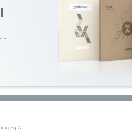
I
..
 Group S.p.A