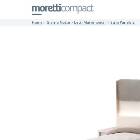
Home
>
Giorno Notte
>
Letti Matrimoniali
>
Strip Panels 2