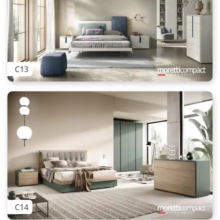
C13
C14