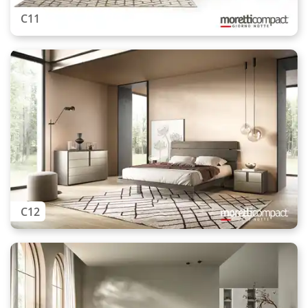
C11
C12