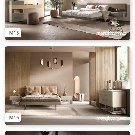
M15
M16