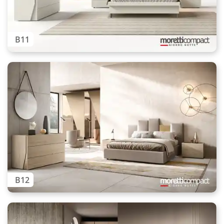
B11
B12