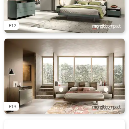
F12
F13