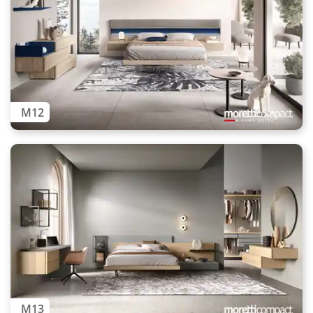
M12
M13