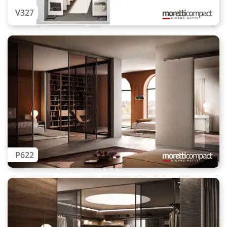
V327
P622