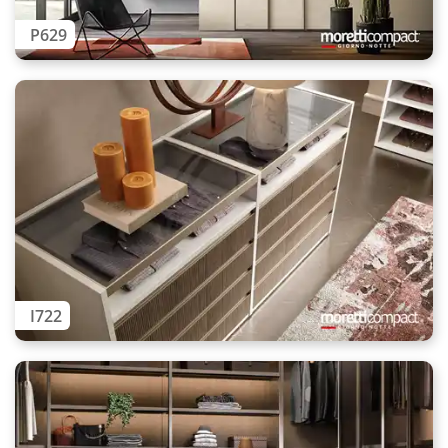
P629
I722