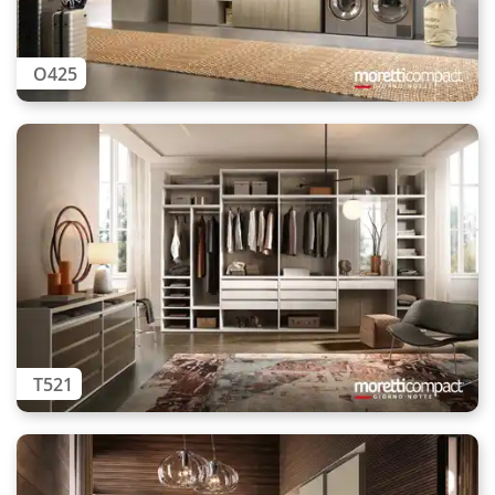
O425
T521