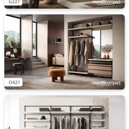
G227
O421