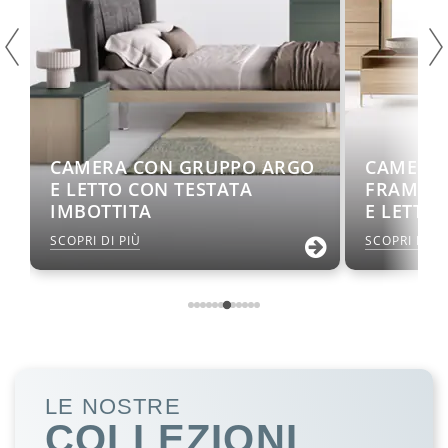
CAMERA CON GRUPPO ARGO
CAMERA
E LETTO CON TESTATA
FRAME C
IMBOTTITA
E LETTO
SCOPRI DI PIÙ
SCOPRI DI P
LE NOSTRE
COLLEZIONI