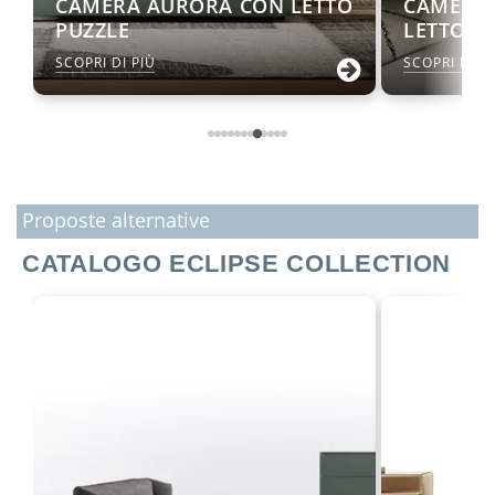
CAMERA AURORA CON LETTO
CAMERA
PUZZLE
LETTO R
SCOPRI DI PIÙ
SCOPRI DI P
Proposte alternative
CATALOGO ECLIPSE COLLECTION