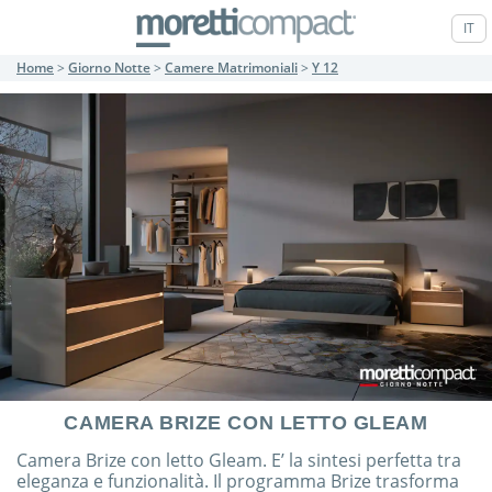
IT
Home
>
Giorno Notte
>
Camere Matrimoniali
>
Y 12
CAMERA BRIZE CON LETTO GLEAM
Camera Brize con letto Gleam. E’ la sintesi perfetta tra
eleganza e funzionalità. Il programma Brize trasforma